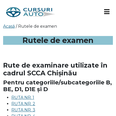
Acasă
/
Rutele de examen
Rutele de examen
Rute de examinare utilizate în
cadrul SCCA Chișinău
Pentru categoriile/subcategoriile B,
BE, D1, D1E și D
RUTA NR. 1
RUTA NR. 2
RUTA NR. 3