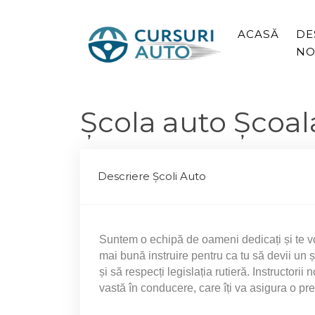
ACASĂ
DE
NO
Școlа auto Şco
Descriere Școli Auto
Suntem o echipă de oameni dedicați și te vo
mai bună instruire pentru ca tu să devii un ș
și să respecți legislația rutieră. Instructori
vastă în conducere, care îți va asigura o preg