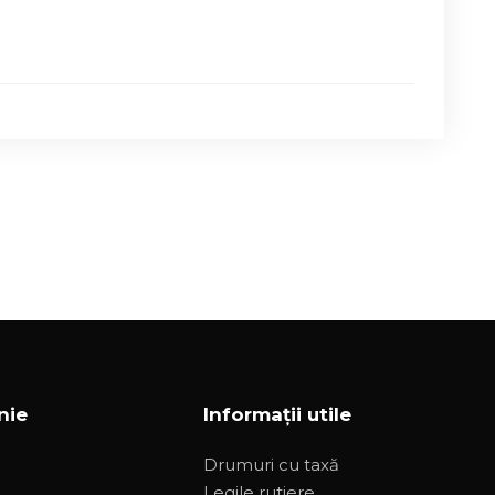
nie
Informații utile
Drumuri cu taxă
Legile rutiere