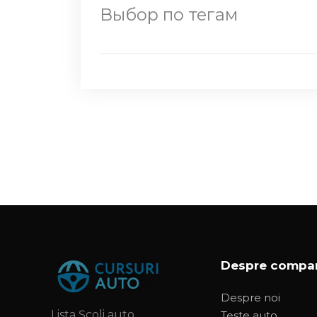
Выбор по тегам
Despre compa
Despre noi
Lista Școli auto
Teste auto