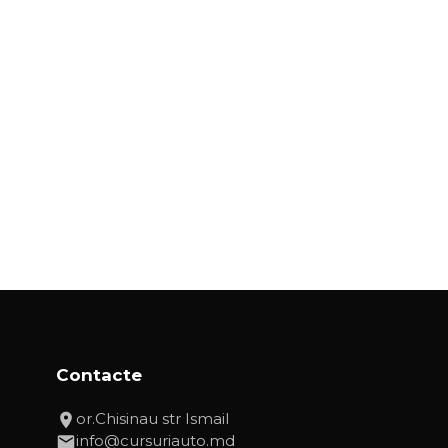
Contacte
or.Chisinau str Ismail
info@cursuriauto.md