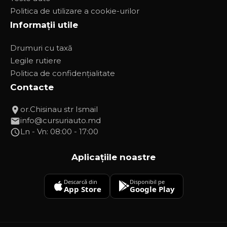
Politica de utilizare a cookie-urilor
Informații utile
Drumuri cu taxă
Legile rutiere
Politica de confidențialitate
Contacte
or.Chisinau str Ismail
info@cursuriauto.md
Ln - Vn: 08:00 - 17:00
Aplicațiile noastre
Descarcă din
Disponibil pe
App Store
Google Play