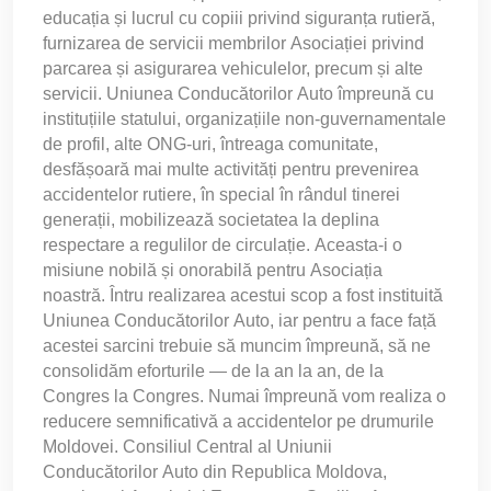
educația și lucrul cu copiii privind siguranța rutieră,
furnizarea de servicii membrilor Asociației privind
parcarea și asigurarea vehiculelor, precum și alte
servicii. Uniunea Conducătorilor Auto împreună cu
instituțiile statului, organizațiile non-guvernamentale
de profil, alte ONG-uri, întreaga comunitate,
desfășoară mai multe activități pentru prevenirea
accidentelor rutiere, în special în rândul tinerei
generații, mobilizează societatea la deplina
respectare a regulilor de circulație. Aceasta-i o
misiune nobilă și onorabilă pentru Asociația
noastră. Întru realizarea acestui scop a fost instituită
Uniunea Conducătorilor Auto, iar pentru a face față
acestei sarcini trebuie să muncim împreună, să ne
consolidăm eforturile — de la an la an, de la
Congres la Congres. Numai împreună vom realiza o
reducere semnificativă a accidentelor pe drumurile
Moldovei. Consiliul Central al Uniunii
Conducătorilor Auto din Republica Moldova,