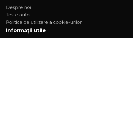
Despre noi
Teste auto
Politica de utilizare a cookie-urilor
Informații utile
Drumuri cu taxă
Legile rutiere
Politica de confidențialitate
Contacte
or.Chisinau str Ismail
info@cursuriauto.md
Ln - Vn: 08:00 - 17:00
Aplicațiile noastre
Descarcă din
Disponibil pe
App Store
Google Play